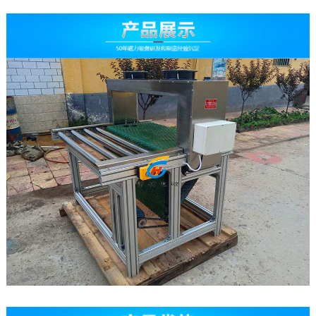
公司简介
工厂环境
荣誉资质
定制服务
维修检测
技术原理
联系我们