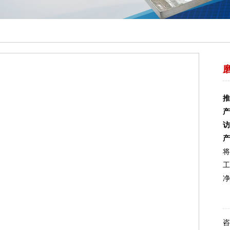
推
产
访
产
将
工
净
咨