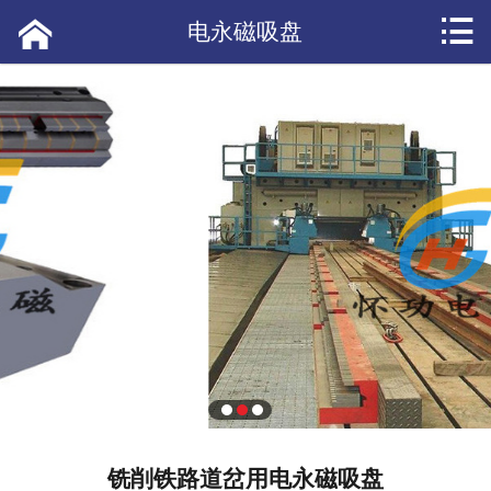


网站首页

电永磁吸盘
产品展示
应用案例
短视频
公司新闻
产品资讯
常见问答
热点头条
客户评价
铣削铁路道岔用电永磁吸盘