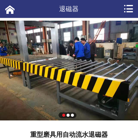


网站首页

退磁器
产品展示
应用案例
短视频
公司新闻
产品资讯
常见问答
热点头条
客户评价
重型磨具用自动流水退磁器