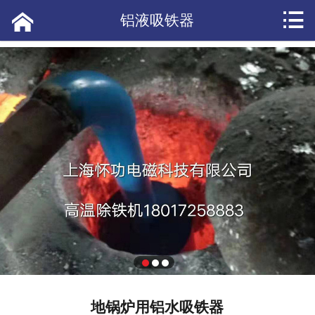


网站首页

铝液吸铁器
产品展示
应用案例
短视频
公司新闻
产品资讯
常见问答
热点头条
客户评价
地锅炉用铝水吸铁器