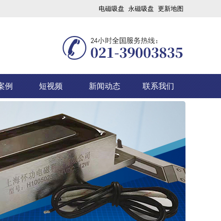
电磁吸盘
永磁吸盘
更新地图
案例
短视频
新闻动态
联系我们