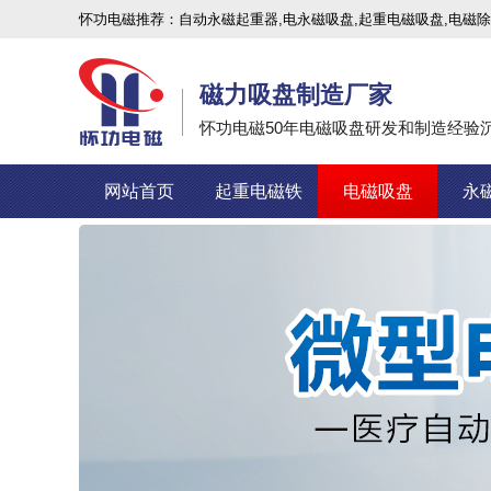
怀功电磁推荐：自动永磁起重器,电永磁吸盘,起重电磁吸盘,电磁除
磁力吸盘制造厂家
怀功电磁50年电磁吸盘研发和制造经验
网站首页
起重电磁铁
电磁吸盘
永