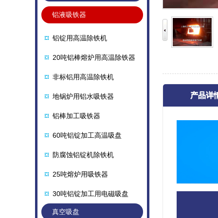
铝液吸铁器
铝锭用高温除铁机
20吨铝棒熔炉用高温除铁器
非标铝用高温除铁机
产品详
地锅炉用铝水吸铁器
铝棒加工吸铁器
60吨铝锭加工高温吸盘
防腐蚀铝锭机除铁机
25吨熔炉用吸铁器
30吨铝锭加工用电磁吸盘
真空吸盘