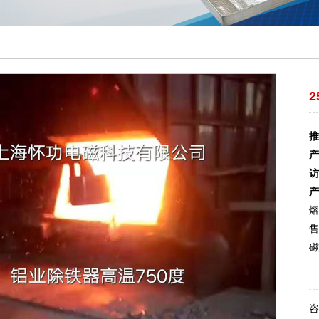
推
产
访
产
熔
售
磁
咨