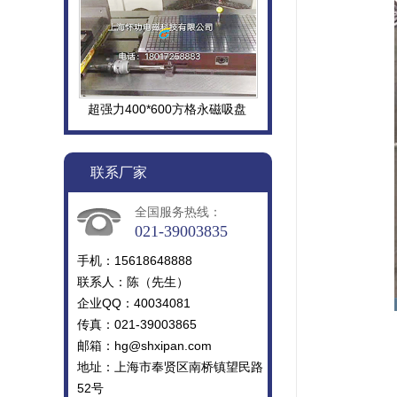
超强力400*600方格永磁吸盘
联系厂家
全国服务热线：
021-39003835
手机：15618648888
联系人：陈（先生）
企业QQ：40034081
传真：021-39003865
邮箱：
hg@shxipan.com
地址：上海市奉贤区南桥镇望民路
52号