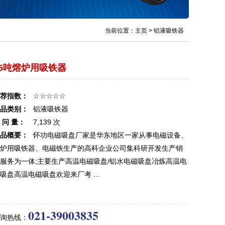
当前位置：
主页
>
铝液吸铁器
25吨熔炉用吸铁器
荐指数：
☆☆☆☆☆
品类别：
铝液吸铁器
 问 量：
7,139 次
品概要：
怀功电磁吸盘厂家是华东地区一家从事电磁设备、
炉用吸铁器、电磁铁生产的高科企业公司集科研开发生产销
服务为一体;主要生产高温电磁吸盘/铝水电磁吸盘冶炼高温电
吸盘高温电磁吸盘欢迎来厂考 ...
021-39003835
询热线：