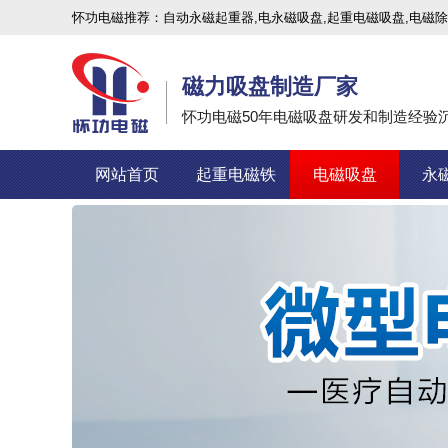
怀功电磁推荐：自动永磁起重器,电永磁吸盘,起重电磁吸盘,电磁除
磁力吸盘制造厂家
怀功电磁50年电磁吸盘研发和制造经验
网站首页
起重电磁铁
电磁吸盘
永