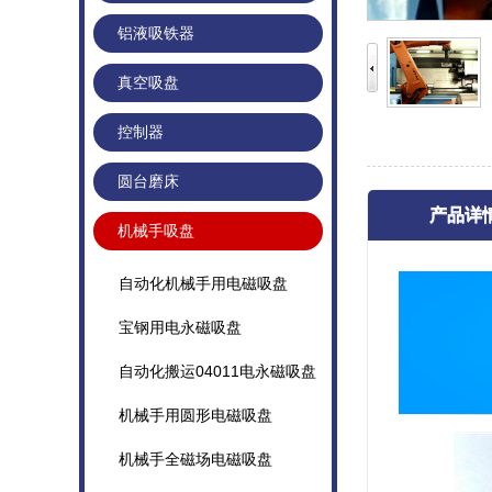
铝液吸铁器
真空吸盘
控制器
圆台磨床
产品详
机械手吸盘
自动化机械手用电磁吸盘
宝钢用电永磁吸盘
自动化搬运04011电永磁吸盘
机械手用圆形电磁吸盘
机械手全磁场电磁吸盘