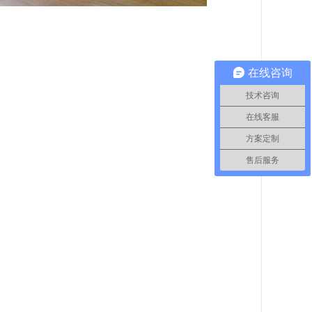
在线咨询
技术咨询
在线客服
方案定制
售后服务