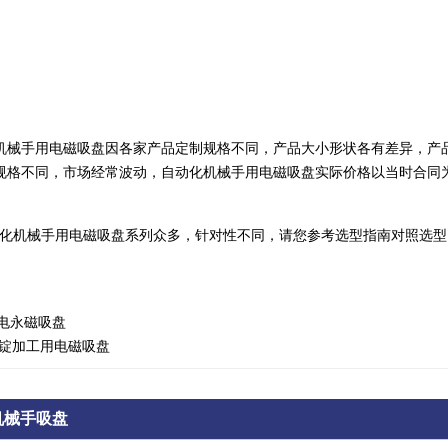
机械手用电磁吸盘因各家产品定制规格不同，产品大小形状各有差异，产
规格不同，市场经常波动，自动化机械手用电磁吸盘实际价格以当时合同
化机械手用电磁吸盘系列众多，针对性不同，请您参考选型指南对照选型
电永磁吸盘
铝锭加工用电磁吸盘
 机械手吸盘