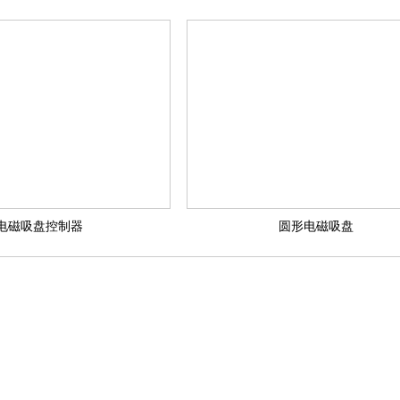
电磁吸盘控制器
圆形电磁吸盘