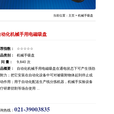
当前位置：
主页
>
机械手吸盘
自动化机械手用电磁吸盘
荐指数：
☆☆☆☆☆
品类别：
机械手吸盘
 问 量：
9,840 次
品概要：
自动化机械手用电磁吸盘在通电状态下可产生强劲
附力；把它安装在自动化设备中可对被吸附物体起到停止或
动作用；用于自动化配送生产线分拣机器，机械手实验设备
疗研磨切割等场合使用 ...
021-39003835
询热线：