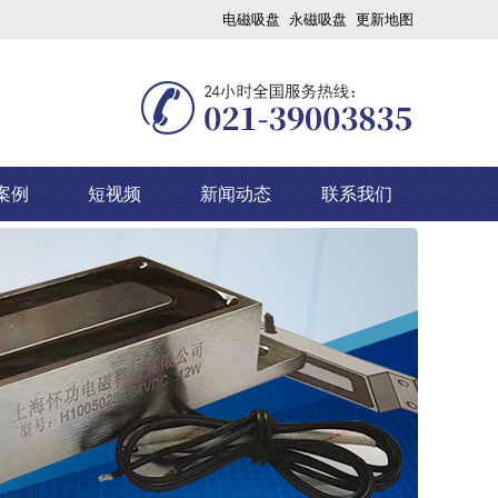
电磁吸盘
永磁吸盘
更新地图
案例
短视频
新闻动态
联系我们