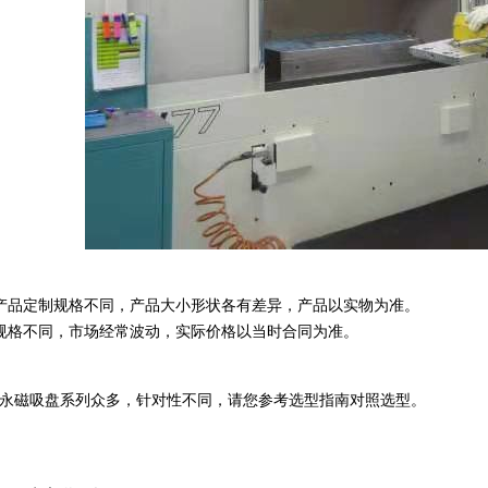
产品定制规格不同，产品大小形状各有差异，产品以实物为准。
规格不同，市场经常波动，实际价格以当时合同为准。
永磁吸盘系列众多，针对性不同，请您参考选型指南对照选型。