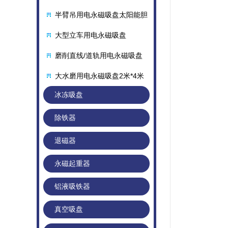
半臂吊用电永磁吸盘太阳能胆
搬运
大型立车用电永磁吸盘
磨削直线/道轨用电永磁吸盘
大水磨用电永磁吸盘2米*4米
冰冻吸盘
除铁器
退磁器
永磁起重器
铝液吸铁器
真空吸盘