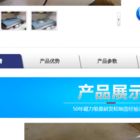
情
产品优势
产品参数