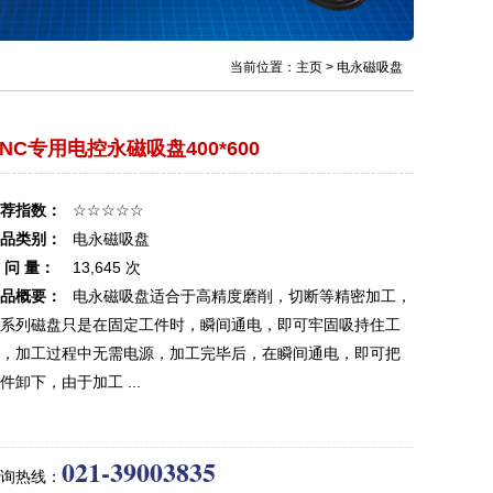
当前位置：
主页
>
电永磁吸盘
NC专用电控永磁吸盘400*600
荐指数：
☆☆☆☆☆
品类别：
电永磁吸盘
 问 量：
13,645 次
品概要：
电永磁吸盘适合于高精度磨削，切断等精密加工，
系列磁盘只是在固定工件时，瞬间通电，即可牢固吸持住工
，加工过程中无需电源，加工完毕后，在瞬间通电，即可把
件卸下，由于加工 ...
021-39003835
询热线：