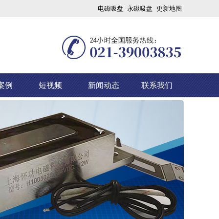
电磁吸盘
永磁吸盘
更新地图
案例
短视频
新闻动态
联系我们