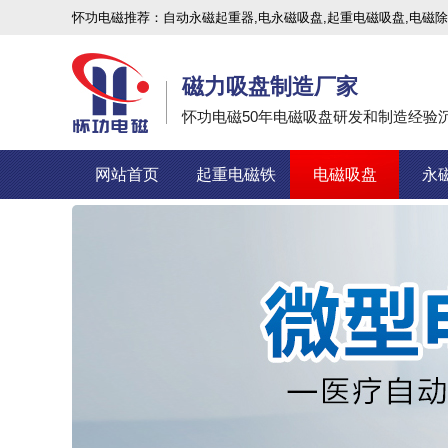
怀功电磁推荐：自动永磁起重器,电永磁吸盘,起重电磁吸盘,电磁除
磁力吸盘制造厂家
怀功电磁50年电磁吸盘研发和制造经验
网站首页
起重电磁铁
电磁吸盘
永