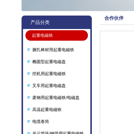
合作伙伴
产品分类
起重电磁铁
捆扎棒材用起重电磁铁
椭圆型起重电磁盘
挖机用起重电磁铁
叉车用起重电磁盘
废钢用起重电磁铁/电磁盘
高温起重电磁铁
电缆卷筒
吊运管坯/钢管用起重电磁铁