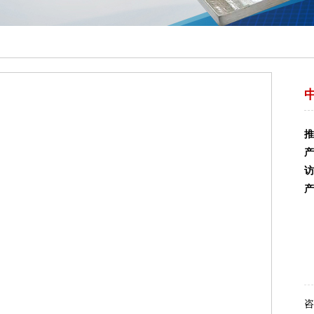
推
产
访
产
咨