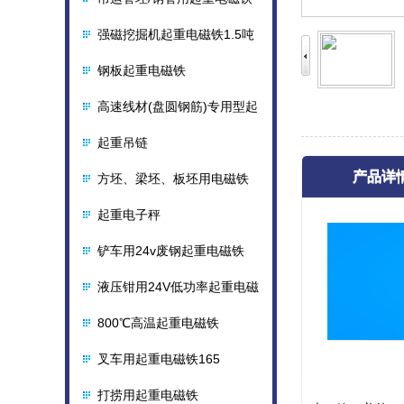
强磁挖掘机起重电磁铁1.5吨
钢板起重电磁铁
高速线材(盘圆钢筋)专用型起
重电磁铁
起重吊链
产品详
方坯、梁坯、板坯用电磁铁
起重电子秤
铲车用24v废钢起重电磁铁
液压钳用24V低功率起重电磁
铁
800℃高温起重电磁铁
叉车用起重电磁铁165
打捞用起重电磁铁