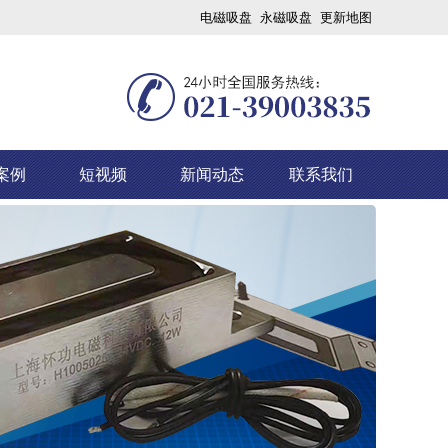
电磁吸盘
永磁吸盘
更新地图
案例
短视频
新闻动态
联系我们