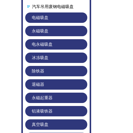
汽车吊用废钢电磁吸盘
电磁吸盘
永磁吸盘
电永磁吸盘
冰冻吸盘
除铁器
退磁器
永磁起重器
铝液吸铁器
真空吸盘