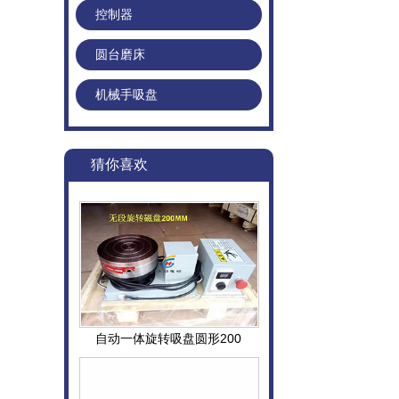
控制器
圆台磨床
机械手吸盘
猜你喜欢
自动一体旋转吸盘圆形200