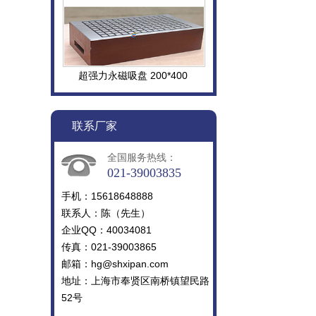
超强力永磁吸盘 200*400
联系厂家
全国服务热线：
021-39003835
手机：15618648888
联系人：陈（先生）
企业QQ：40034081
传真：021-39003865
邮箱：
hg@shxipan.com
地址：上海市奉贤区南桥镇望民路
52号