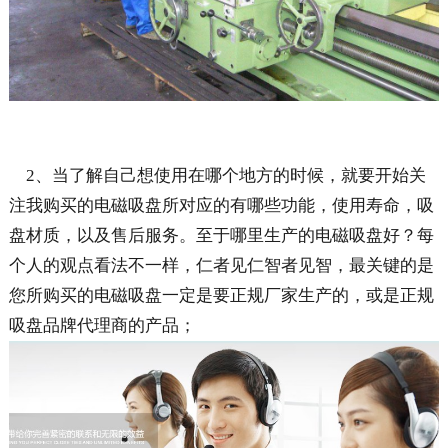
2、当了解自己想使用在哪个地方的时候，就要开始关
注我购买的电磁吸盘所对应的有哪些功能，使用寿命，吸
盘材质，以及售后服务。至于哪里生产的电磁吸盘好？每
个人的观点看法不一样，仁者见仁智者见智，最关键的是
您所购买的电磁吸盘一定是要正规厂家生产的，或是正规
吸盘品牌代理商的产品；