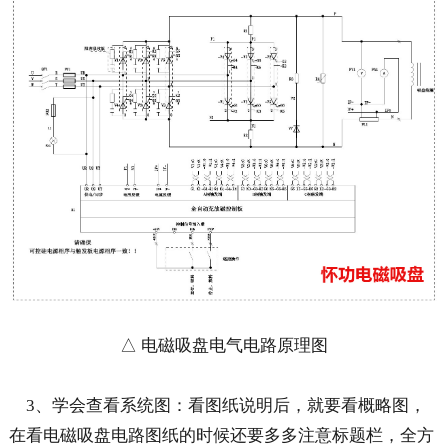
△ 电磁吸盘电气电路原理图
3、学会查看系统图：看图纸说明后，就要看概略图，
在看电磁吸盘电路图纸的时候还要多多注意标题栏，全方