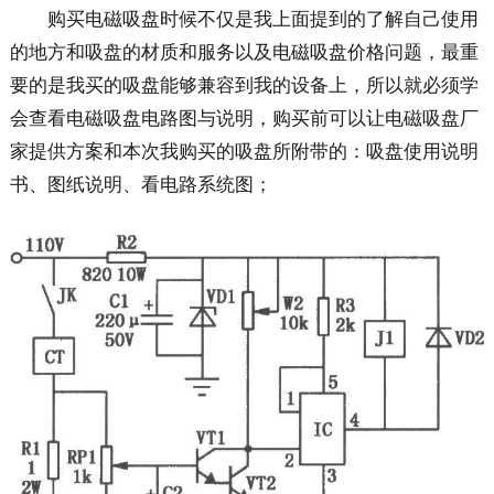
购买电磁吸盘时候不仅是我上面提到的了解自己使用
的地方和吸盘的材质和服务以及电磁吸盘价格问题，最重
要的是我买的吸盘能够兼容到我的设备上，所以就必须学
会查看电磁吸盘电路图与说明，购买前可以让电磁吸盘厂
家提供方案和本次我购买的吸盘所附带的：吸盘使用说明
书、图纸说明、看电路系统图；