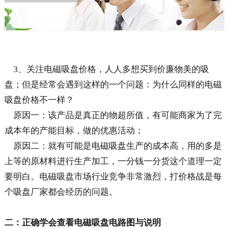
3、关注电磁吸盘价格，人人多想买到价廉物美的吸
盘；但是经常会遇到这样的一个问题：为什么同样的电磁
吸盘价格不一样？
原因一：该产品是真正的物超所值，有可能商家为了完
成本年的产能目标，做的优惠活动；
原因二：就有可能是电磁吸盘生产的成本高，用的多是
上等的原材料进行生产加工，一分钱一分货这个道理一定
要明白。电磁吸盘市场行业竞争非常激烈，打价格战是每
个吸盘厂家都会经历的问题。
二：正确学会查看电磁吸盘电路图与说明