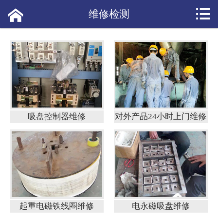


网站首页

维修检测
产品展示
应用案例
短视频
公司新闻
吸盘控制器维修
对外产品24小时上门维修
产品资讯
常见问答
热点头条
起重电磁铁线圈维修
电永磁吸盘维修
客户评价