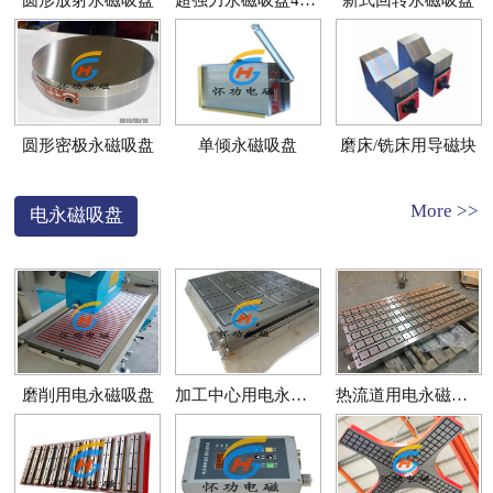
圆形密极永磁吸盘
单倾永磁吸盘
磨床/铣床用导磁块
More >>
电永磁吸盘
磨削用电永磁吸盘
加工中心用电永磁吸盘
热流道用电永磁吸盘