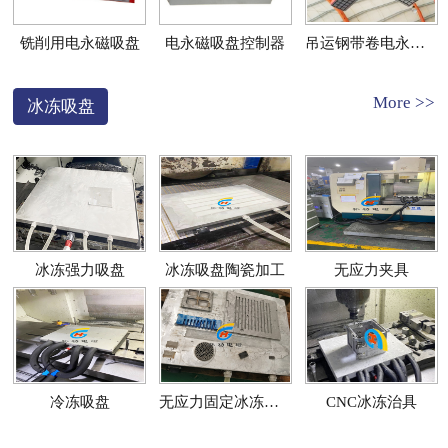
铣削用电永磁吸盘
电永磁吸盘控制器
吊运钢带卷电永磁吸盘
More >>
冰冻吸盘
冰冻强力吸盘
冰冻吸盘陶瓷加工
无应力夹具
冷冻吸盘
无应力固定冰冻吸盘
CNC冰冻治具