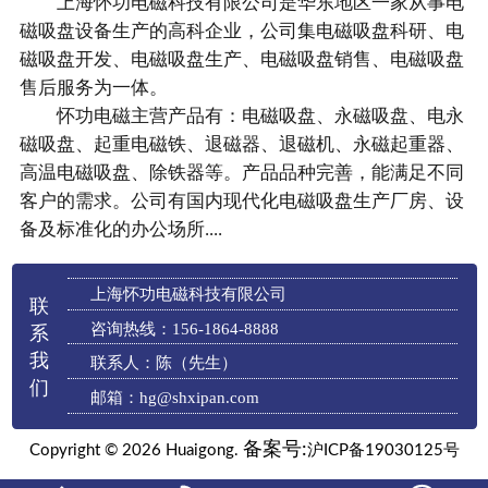
上海怀功电磁科技有限公司是华东地区一家从事电
磁吸盘设备生产的高科企业，公司集电磁吸盘科研、电
磁吸盘开发、电磁吸盘生产、电磁吸盘销售、电磁吸盘
售后服务为一体。
怀功电磁主营产品有：电磁吸盘、永磁吸盘、电永
磁吸盘、起重电磁铁、退磁器、退磁机、永磁起重器、
高温电磁吸盘、除铁器等。产品品种完善，能满足不同
客户的需求。公司有国内现代化电磁吸盘生产厂房、设
备及标准化的办公场所....
上海怀功电磁科技有限公司
联
咨询热线：156-1864-8888
系
我
联系人：陈（先生）
们
邮箱：hg@shxipan.com
备案号:
Copyright © 2026 Huaigong.
沪ICP备19030125号