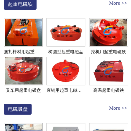
More >>
起重电磁铁
公司简介
工厂环境
荣誉资质
捆扎棒材用起重电磁铁
椭圆型起重电磁盘
挖机用起重电磁铁
定制服务
维修检测
技术原理
叉车用起重电磁盘
废钢用起重电磁铁/电磁盘
高温起重电磁铁
联系我们
More >>
电磁吸盘