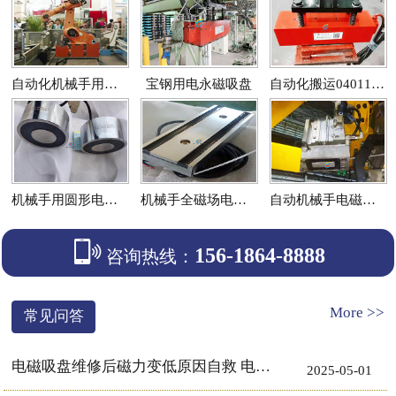
自动化机械手用电磁吸盘
宝钢用电永磁吸盘
自动化搬运04011电永磁吸盘
机械手用圆形电磁吸盘
机械手全磁场电磁吸盘
自动机械手电磁吸盘

156-1864-8888
咨询热线：
More >>
常见问答
电磁吸盘维修后磁力变低原因自救 电磁吸盘维修厂家告诉你
2025-05-01